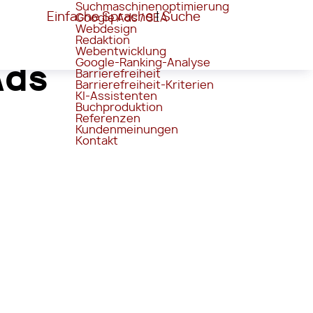
Suchmaschinenoptimierung
Einfache Sprache
|
Suche
Google Ads / SEA
Webdesign
Redaktion
Webentwicklung
Google-Ranking-Analyse
Ads
Barrierefreiheit
Barrierefreiheit-Kriterien
KI-Assistenten
Buchproduktion
Referenzen
Kundenmeinungen
Kontakt